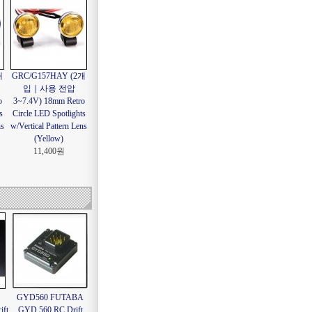
개
GRC/G157HAY (2개
입｜사용 전압
o
3~7.4V) 18mm Retro
s
Circle LED Spotlights
ns
w/Vertical Pattern Lens
(Yellow)
11,400원
GYD560 FUTABA
ft
GYD 560 RC Drift