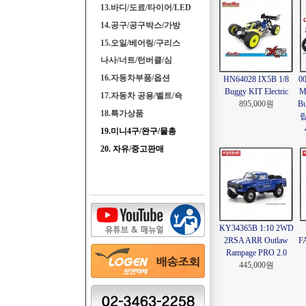
13.바디/도료/타이어/LED
14.공구/공구박스/가방
15.오일/베어링/구리스
나사/너트/턴버클/심
16.자동차부품/옵션
HN64028 IX5B 1/8
0
Buggy KIT Electric
M
17.자동차 공용/벨트/쇽
895,000원
B
18.특가상품
립
19.미니4구/완구/물총
20. 자유/중고판매
KY34365B 1:10 2WD
2RSA ARR Outlaw
FA
Rampage PRO 2.0
445,000원