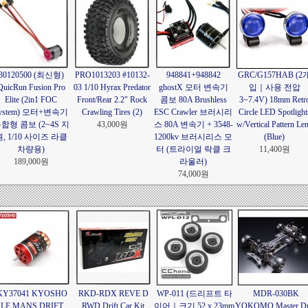
30120500 (최신형)
PRO1013203 #10132-
948841+948842
GRC/G157HAB (2
QuicRun Fusion Pro
03 1/10 Hyrax Predator
ghostX 모터 변속기
입｜사용 전압
Elite (2in1 FOC
Front/Rear 2.2" Rock
콤보 80A Brushless
3~7.4V) 18mm Retr
ystem) 모터+변속기
Crawling Tires (2)
ESC Crawler 브러시리
Circle LED Spotlight
합형 콤보 (2~4S 지
43,000원
스 80A 변속기 + 3548-
w/Vertical Pattern Le
, 1/10 사이즈 라클
1200kv 브러시리스 모
(Blue)
차량용)
터 (트라이얼 락클 크
11,400원
189,000원
라울러)
74,000원
KY37041 KYOSHO
RKD-RDX REVE D
WP-011 (드리프트 타
MDR-030BK
LE MANS DRIFT
RWD Drift Car Kit
이어｜크기 52 x 23mm
YOKOMO Master Dri