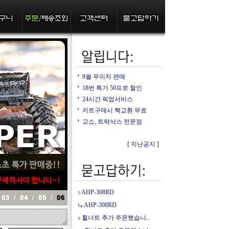
8월 무이자 판매
18번 특가 50프로 할인
24시간 픽업서비스
키트구매시 짹교환 무료
교쇼, 트락삭스 전문점
[ 지난공지 ]
AHP-308RD
AHP-308RD
휠너트 추가 주문했습니..