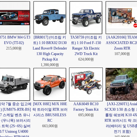
8751 BMW M4 GT3
[BR8017] (미조립 키
TA58759 (미조립 키
[AAK20166] TEA
EVO (TT-02)
트) 1:10 BRX02 D130
트) 1:10 Ford F-150
ASSOCIATED RC2
215,000원
Land Rover® Defender
Ranger Xlt Electric
Zoom RTR
130 High Capacity
2WD Truck Kit
107,000원
Pickup Kit
624,000원
1,390,000원
예약 7월 중순 입고예
[MJX H8E] MJX H8E
AAK6049 RC10
[AXI-2260T1] Axia
) [UM07S-RTR-BS]
락 트라이얼 RTR 브러
Factory Team Kit
SCX30 1/30 초소형
/7 스케일 벤츠 유니
시리스 BRUSHLESS
695,000원
롤링 쉐보레 K10 4X
 (우니목) 브러시리
RC
RTR 브러시드 락 크
 트럭 (2S~6S) 실버
663,000원
러(배터리 및 USB
1/7 Unimog U4000
전기 포함)