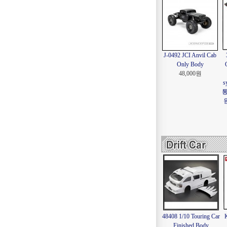
J-0492 JCI Anvil Cab
Only Body
48,000원
s
통
원
48408 1/10 Touring Car
Finished Body