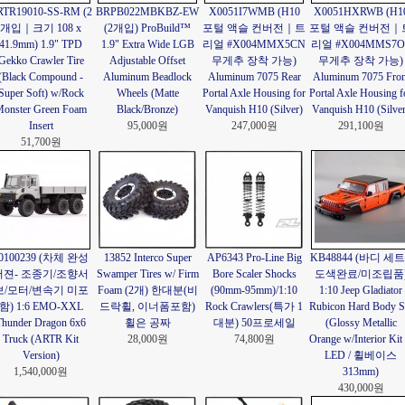
RTR19010-SS-RM (2
BRPB022MBKBZ-EW
X0051I7WMB (H10
X0051HXRWB (H1
개입｜크기 108 x
(2개입) ProBuild™
포털 액슬 컨버전｜트
포털 액슬 컨버전｜
41.9mm) 1.9" TPD
1.9" Extra Wide LGB
리얼 #X004MMX5CN
리얼 #X004MMS7O
Gekko Crawler Tire
Adjustable Offset
무게추 장착 가능)
무게추 장착 가능)
(Black Compound -
Aluminum Beadlock
Aluminum 7075 Rear
Aluminum 7075 Fron
Super Soft) w/Rock
Wheels (Matte
Portal Axle Housing for
Portal Axle Housing f
onster Green Foam
Black/Bronze)
Vanquish H10 (Silver)
Vanquish H10 (Silver
Insert
95,000원
247,000원
291,100원
51,700원
0100239 (차체 완성
13852 Interco Super
AP6343 Pro-Line Big
KB48844 (바디 세트 
버젼- 조종기/조향서
Swamper Tires w/ Firm
Bore Scaler Shocks
도색완료/미조립품
보/모터/변속기 미포
Foam (2개) 한대분(비
(90mm-95mm)/1:10
1:10 Jeep Gladiator
함) 1:6 EMO-XXL
드락휠, 이너폼포함)
Rock Crawlers(특가 1
Rubicon Hard Body S
Thunder Dragon 6x6
휠은 공짜
대분) 50프로세일
(Glossy Metallic
Truck (ARTR Kit
28,000원
74,800원
Orange w/Interior Kit
Version)
LED / 휠베이스
1,540,000원
313mm)
430,000원