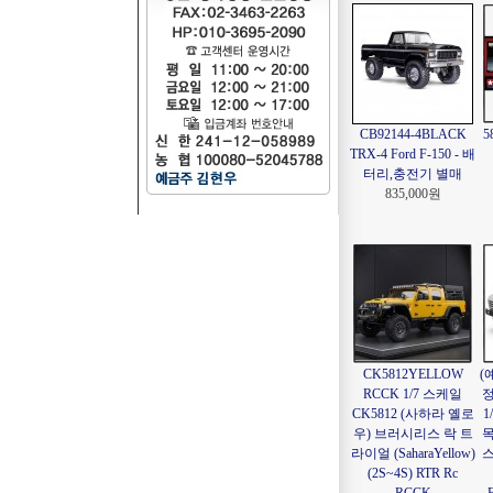
CB92144-4BLACK
5
TRX-4 Ford F-150 - 배
터리,충전기 별매
835,000원
CK5812YELLOW
(
RCCK 1/7 스케일
정
CK5812 (사하라 옐로
1
우) 브러시리스 락 트
목
라이얼 (SaharaYellow)
스
(2S~4S) RTR Rc