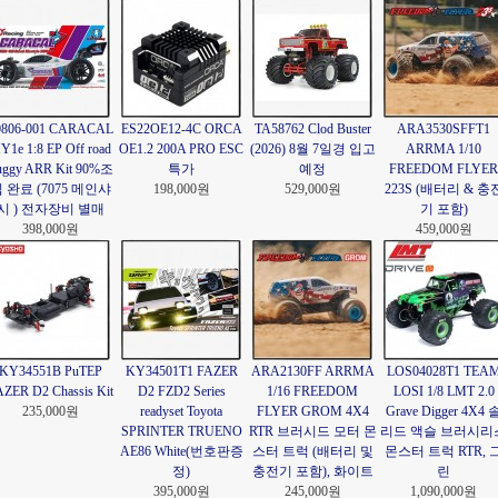
0806-001 CARACAL
ES22OE12-4C ORCA
TA58762 Clod Buster
ARA3530SFFT1
Y1e 1:8 EP Off road
OE1.2 200A PRO ESC
(2026) 8월 7일경 입고
ARRMA 1/10
uggy ARR Kit 90%조
특가
예정
FREEDOM FLYER
 완료 (7075 메인샤
198,000원
529,000원
223S (배터리 & 충
시 ) 전자장비 별매
기 포함)
398,000원
459,000원
KY34551B PuTEP
KY34501T1 FAZER
ARA2130FF ARRMA
LOS04028T1 TEA
ZER D2 Chassis Kit
D2 FZD2 Series
1/16 FREEDOM
LOSI 1/8 LMT 2.0
235,000원
readyset Toyota
FLYER GROM 4X4
Grave Digger 4X4 
SPRINTER TRUENO
RTR 브러시드 모터 몬
리드 액슬 브러시리
AE86 White(번호판증
스터 트럭 (배터리 및
몬스터 트럭 RTR, 
정)
충전기 포함), 화이트
린
395,000원
245,000원
1,090,000원