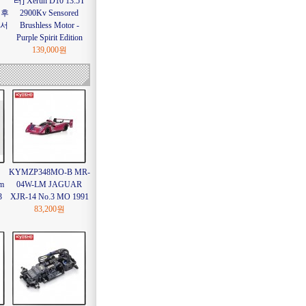
w
터] Xerun D10 13.5T
) 후
2900Kv Sensored
 서
Brushless Motor -
Purple Spirit Edition
139,000원
KYMZP348MO-B MR-
m
04W-LM JAGUAR
3
XJR-14 No.3 MO 1991
83,200원