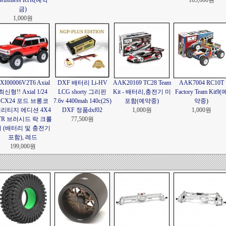
Brushless RTR(예약
165,000원
금)
1,000원
XI00006V2T6 Axial
DXF 배터리 Li-HV
AAK20169 TC28 Team
AAK7004 RC10T
최신형!! Axial 1/24
LCG shorty 그리핀
Kit - 배터리,충전기 미
Factory Team Kit9(
SCX24 포드 브롱코
7.6v 4400mah 140c(2S)
포함(예약중)
약중)
리티지 에디션 4X4
DXF 정품dxf02
1,000원
1,000원
TR 브러시드 락 크롤
77,500원
 (배터리 및 충전기
포함), 레드
199,000원