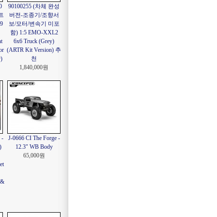
0
90100255 (차체 완성
트
버전-조종기/조향서
9
보/모터/변속기 미포
함) 1:5 EMO-XXL2
t
6x6 Truck (Grey)
or
(ARTR Kit Version) 추
)
천
1,840,000원
-
J-0666 CI The Forge -
)
12.3" WB Body
65,000원
et
 &