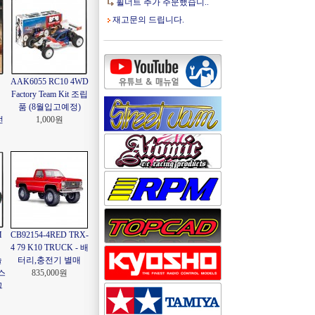
휠너트 추가 주문했습니..
재고문의 드립니다.
AAK6055 RC10 4WD
Factory Team Kit 조립
품 (8월입고예정)
전
1,000원
M
CB92154-4RED TRX-
4 79 K10 TRUCK - 배
솔
터리,충전기 별매
스
835,000원
그