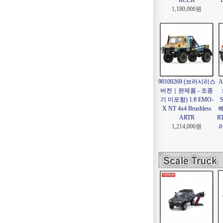
RCCK
1,180,000원
90100269 (브러시리스
A
버전｜완제품 - 조종
기 미포함) 1:8 EMO-
X NT 4x4 Brushless
헤
ARTR
R
1,214,000원
러