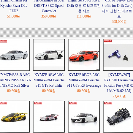
2.5mm Chassis for
Perfoermance RPX-II
Digital Servo for RWD
CD701 Servo (Lo
Kyosho Fazer D2 /
DRIFT SPEC Speed
Drift 후륜 드리프트전
Profile for Drift Cars
FZD2
Controller
용 서보
타바 신형 드리프트
51,600원
350,000원
111,800원
보
298,000원
KYMZP488S-B ASC
KYMZP163W ASC
KYMZP163OR ASC
[KYMZW307]
A020N NISSAN GT-
MR04N-RM Porsche
MR04N-RM Porsche
KYOSHO Aluminu
 NISMO R33 Silver
911 GT3 RS white
911 GT3 RS lavaorange
Friction Post(MR-0
80,600원
80,600원
80,600원
LM/MR-02 LM)
23,400원