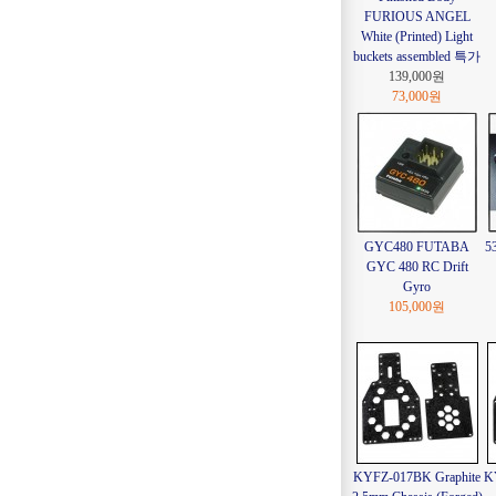
FURIOUS ANGEL
White (Printed) Light
buckets assembled 특가
139,000
원
73,000원
GYC480 FUTABA
5
GYC 480 RC Drift
Gyro
105,000원
KYFZ-017BK Graphite
K