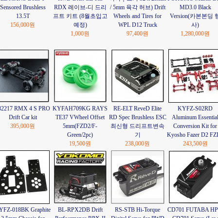
Sensored Brushless
RDX 레이브-디 드리
/ 5mm 육각 허브) Drift
MD3.0 Black
13.5T
프트 키트 (8월초입고
Wheels and Tires for
Version(카본본딩 
156,000원
예정)
WPL D12 Truck
사)
1,000원
97,400원
1,280,000원
32217 RMX 4 S PRO
KYFAH709KG RAYS
RE-ELT ReveD Elite
KYFZ-S02RD
Drift Car kit
TE37 VWheel Offset
RD Spec Brushless ESC
Aluminum Essentia
395,000원
5mm(FZD2/F-
최신형 드리프트변속
Conversion Kit for
Green/2pc)
기
Kyosho Fazer D2 FZ
19,500원
238,000원
243,500원
YFZ-018BK Graphite
BL-RPX2DB Drift
RS-STB Hi-Torque
CD701 FUTABA HP