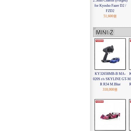
2.5mm Chassis (Forged)
for Kyosho Fazer D2 /
FZD2
51,600원
KY32658MB-B MA-
020S r/s SKYLINE GT-
M
R R34 M.Blue
R
318,000원