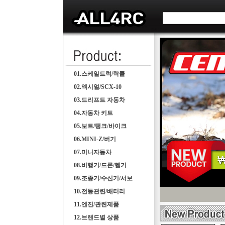
01.스케일트럭/락클
02.엑시얼/SCX-10
03.드리프트 자동차
04.자동차 키트
05.보트/탱크/바이크
06.MINI-Z/버기
07.미니자동차
08.비행기/드론/헬기
09.조종기/수신기/서보
10.전동관련/배터리
11.엔진/관련제품
12.브랜드별 상품