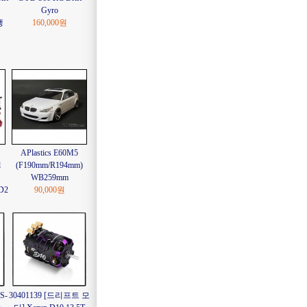
Gyro
행
160,000원
APlastics E60M5
l
(F190mm/R194mm)
WB259mm
D2
90,000원
S-
30401139 [드리프트 모