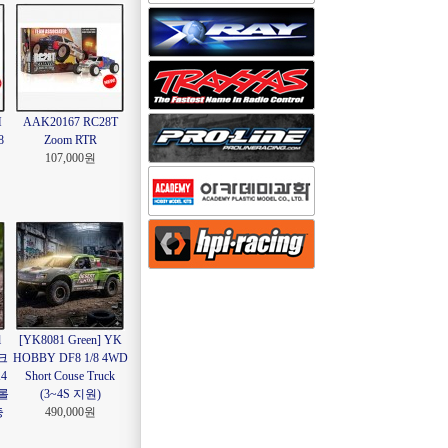
M
AAK20167 RC28T
8
Zoom RTR
107,000원
l
[YK8081 Green] YK
 크
HOBBY DF8 1/8 4WD
4
Short Couse Truck
롤
(3~4S 지원)
충
490,000원