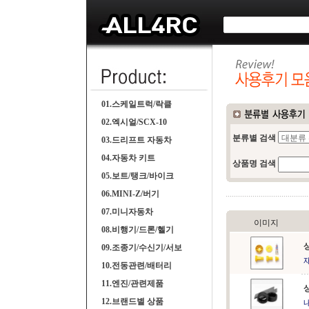
01.스케일트럭/락클
02.엑시얼/SCX-10
분류별 검색
03.드리프트 자동차
04.자동차 키트
상품명 검색
05.보트/탱크/바이크
06.MINI-Z/버기
07.미니자동차
이미지
08.비행기/드론/헬기
09.조종기/수신기/서보
10.전동관련/배터리
11.엔진/관련제품
12.브랜드별 상품
내