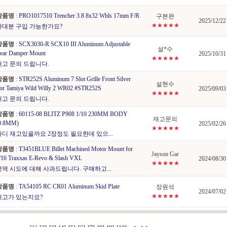
상품명
:
PRO1017510 Trencher 3.8 8x32 Whls 17mm F/R
구본완
2025/12/22
★★★★★
한대분 구입 가능한가요?
상품명
:
SCX3030-R SCX10 III Aluminum Adjustable
설*수
ear Damper Mount
2025/10/31
★★★★★
재고 문의 드립니다.
상품명
:
STR252S Aluminum 7 Slot Grille Front Silver
설현수
or Tamiya Wild Willy 2 WR02 #STR252S
2025/09/03
★★★★★
재고 문의 드립니다.
상품명
:
60115-08 BLITZ P908 1/10 230MM BODY
재고문의
0.8MM)
2025/02/26
★★★★★
바디 재고있을까요 2장정도 필요한데 있으...
상품명
:
T3451BLUE Billet Machined Motor Mount for
Jayson Gar
/16 Traxxas E-Revo & Slash VXL
2024/08/30
★★★★★
번역 시도에 대해 사과드립니다. 구매하고...
상품명
:
TA54105 RC CR01 Aluminum Skid Plate
장원석
2024/07/02
★★★★★
재고가 있는지요?