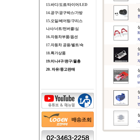
13.바디/도료/타이어/LED
14.공구/공구박스/가방
15.오일/베어링/구리스
나사/너트/턴버클/심
R
16.자동차부품/옵션
17.자동차 공용/벨트/쇽
18.특가상품
F
19.미니4구/완구/물총
20. 자유/중고판매
(
1