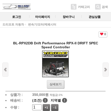
카테고리
검색
로그인
마이페이지
장바구니
관심상품
드리프트 자동차
변속기/모터/케페시터
0
BL-RPX2DB Drift Perfoermance RPX-II DRIFT SPEC
Speed Controller
상세보기
상품가 :
350,000
원
적립금:1%
배송비 :
(조건)
!
지역별
!
수량 :
+1
-1