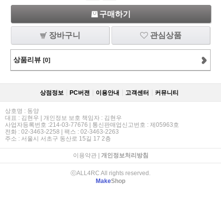
구매하기
장바구니
관심상품
상품리뷰
[0]
상점정보
PC버젼
이용안내
고객센터
커뮤니티
상호명 : 동양
대표 : 김현우 | 개인정보 보호 책임자 : 김현우
사업자등록번호 :214-03-77676 | 통신판매업신고번호 : 제05963호
전화 : 02-3463-2258 | 팩스 : 02-3463-2263
주소 : 서울시 서초구 동산로 15길 17 2층
이용약관
|
개인정보처리방침
ⓒALL4RC All rights reserved.
Make
Shop