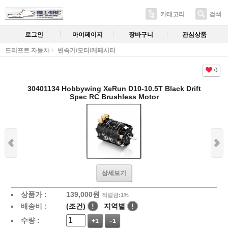
카테고리
검색
로그인
마이페이지
장바구니
관심상품
드리프트 자동차
변속기/모터/케페시터
0
30401134 Hobbywing XeRun D10-10.5T Black Drift
Spec RC Brushless Motor
상세보기
상품가 :
139,000
원
적립금:1%
배송비 :
(조건)
!
지역별
!
수량 :
+1
-1