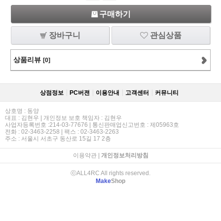
구매하기
장바구니
관심상품
상품리뷰
[0]
상점정보
PC버젼
이용안내
고객센터
커뮤니티
상호명 : 동양
대표 : 김현우 | 개인정보 보호 책임자 : 김현우
사업자등록번호 :214-03-77676 | 통신판매업신고번호 : 제05963호
전화 : 02-3463-2258 | 팩스 : 02-3463-2263
주소 : 서울시 서초구 동산로 15길 17 2층
이용약관
|
개인정보처리방침
ⓒALL4RC All rights reserved.
Make
Shop