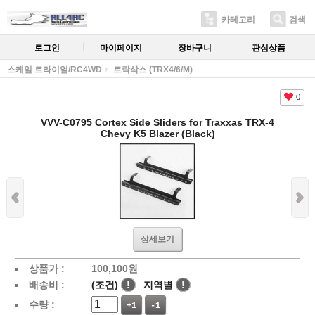
카테고리
검색
로그인
마이페이지
장바구니
관심상품
스케일 트라이얼/RC4WD
트락삭스 (TRX4/6/M)
0
VVV-C0795 Cortex Side Sliders for Traxxas TRX-4
Chevy K5 Blazer (Black)
상세보기
상품가 :
100,100
원
배송비 :
(조건)
!
지역별
!
수량 :
+1
-1