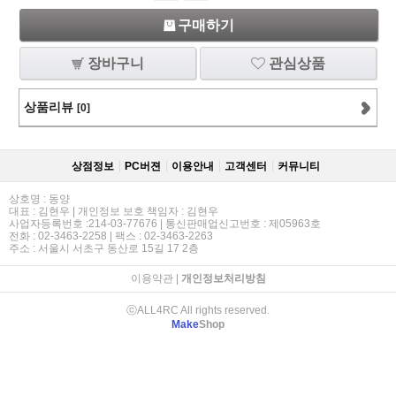
구매하기
장바구니
관심상품
상품리뷰
[0]
상점정보
PC버젼
이용안내
고객센터
커뮤니티
상호명 : 동양
대표 : 김현우 | 개인정보 보호 책임자 : 김현우
사업자등록번호 :214-03-77676 | 통신판매업신고번호 : 제05963호
전화 : 02-3463-2258 | 팩스 : 02-3463-2263
주소 : 서울시 서초구 동산로 15길 17 2층
이용약관
|
개인정보처리방침
ⓒALL4RC All rights reserved.
Make
Shop