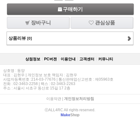
구매하기
장바구니
관심상품
상품리뷰
[0]
상점정보
PC버젼
이용안내
고객센터
커뮤니티
상호명 : 동양
대표 : 김현우 | 개인정보 보호 책임자 : 김현우
사업자등록번호 :214-03-77676 | 통신판매업신고번호 : 제05963호
전화 : 02-3463-2258 | 팩스 : 02-3463-2263
주소 : 서울시 서초구 동산로 15길 17 2층
이용약관
|
개인정보처리방침
ⓒALL4RC All rights reserved.
Make
Shop