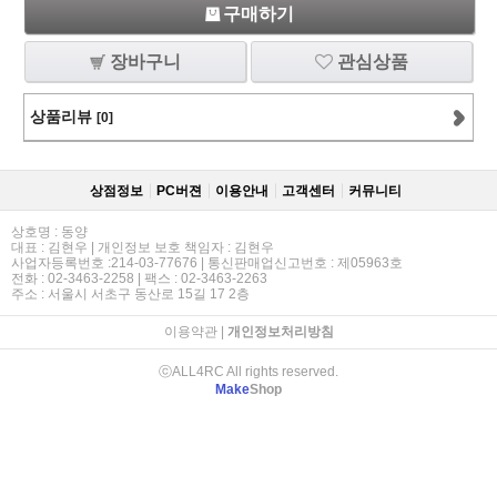
구매하기
장바구니
관심상품
상품리뷰
[0]
상점정보
PC버젼
이용안내
고객센터
커뮤니티
상호명 : 동양
대표 : 김현우 | 개인정보 보호 책임자 : 김현우
사업자등록번호 :214-03-77676 | 통신판매업신고번호 : 제05963호
전화 : 02-3463-2258 | 팩스 : 02-3463-2263
주소 : 서울시 서초구 동산로 15길 17 2층
이용약관
|
개인정보처리방침
ⓒALL4RC All rights reserved.
Make
Shop