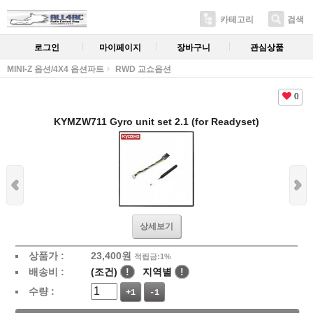
카테고리
검색
로그인
마이페이지
장바구니
관심상품
MINI-Z 옵션/4X4 옵션파트
RWD 교쇼옵션
0
KYMZW711 Gyro unit set 2.1 (for Readyset)
상세보기
상품가 :
23,400
원
적립금:1%
배송비 :
(조건)
!
지역별
!
수량 :
+1
-1