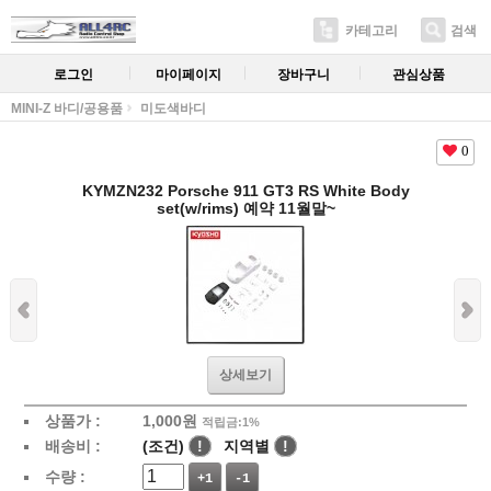
카테고리
검색
로그인
마이페이지
장바구니
관심상품
MINI-Z 바디/공용품
미도색바디
0
KYMZN232 Porsche 911 GT3 RS White Body
set(w/rims) 예약 11월말~
상세보기
상품가 :
1,000
원
적립금:1%
배송비 :
(조건)
!
지역별
!
수량 :
+1
-1