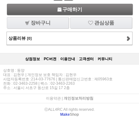
구매하기
장바구니
관심상품
상품리뷰
[0]
상점정보
PC버젼
이용안내
고객센터
커뮤니티
상호명 : 동양
대표 : 김현우 | 개인정보 보호 책임자 : 김현우
사업자등록번호 :214-03-77676 | 통신판매업신고번호 : 제05963호
전화 : 02-3463-2258 | 팩스 : 02-3463-2263
주소 : 서울시 서초구 동산로 15길 17 2층
이용약관
|
개인정보처리방침
ⓒALL4RC All rights reserved.
Make
Shop