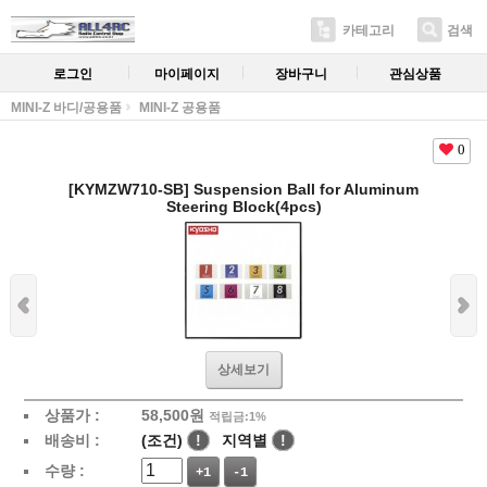
카테고리
검색
로그인
마이페이지
장바구니
관심상품
MINI-Z 바디/공용품
MINI-Z 공용품
0
[KYMZW710-SB] Suspension Ball for Aluminum
Steering Block(4pcs)
상세보기
상품가 :
58,500
원
적립금:1%
배송비 :
(조건)
!
지역별
!
수량 :
+1
-1