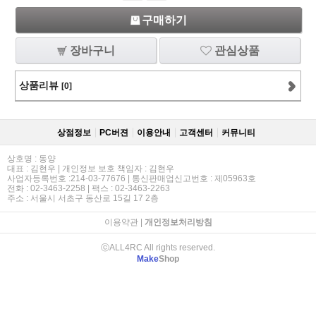
구매하기
장바구니
관심상품
상품리뷰
[0]
상점정보
PC버젼
이용안내
고객센터
커뮤니티
상호명 : 동양
대표 : 김현우 | 개인정보 보호 책임자 : 김현우
사업자등록번호 :214-03-77676 | 통신판매업신고번호 : 제05963호
전화 : 02-3463-2258 | 팩스 : 02-3463-2263
주소 : 서울시 서초구 동산로 15길 17 2층
이용약관
|
개인정보처리방침
ⓒALL4RC All rights reserved.
Make
Shop