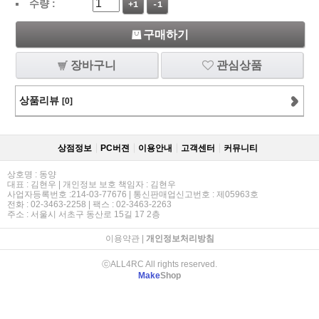
수량 :
+1
-1
구매하기
장바구니
관심상품
상품리뷰
[0]
상점정보
PC버젼
이용안내
고객센터
커뮤니티
상호명 : 동양
대표 : 김현우 | 개인정보 보호 책임자 : 김현우
사업자등록번호 :214-03-77676 | 통신판매업신고번호 : 제05963호
전화 : 02-3463-2258 | 팩스 : 02-3463-2263
주소 : 서울시 서초구 동산로 15길 17 2층
이용약관
|
개인정보처리방침
ⓒALL4RC All rights reserved.
Make
Shop