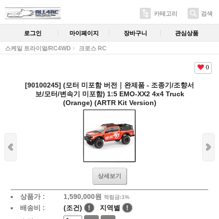
카테고리
검색
로그인
마이페이지
장바구니
관심상품
스케일 트라이얼/RC4WD
크로스 RC
0
[90100245] (모터 미포함 버전｜완제품 - 조종기/조향서
보/모터/변속기 미포함) 1:5 EMO-XX2 4x4 Truck
(Orange) (ARTR Kit Version)
상세보기
상품가 :
1,590,000
원
적립금:1%
배송비 :
(조건)
!
지역별
!